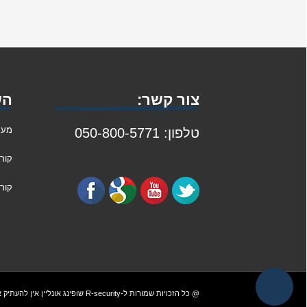
צור קשר:
הש
מער
טלפון: 050-800-5771
קור
קורס
@ כל הזכויות שמורות ל-R-security
שופינג אונליין
אין להעתיק 