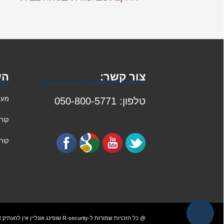
צור קשר:
הש
מער
טלפון: 050-800-5771
קור
קורס
@ כל הזכויות שמורות ל-R-security
שופינג אונליין
אין להעתיק 