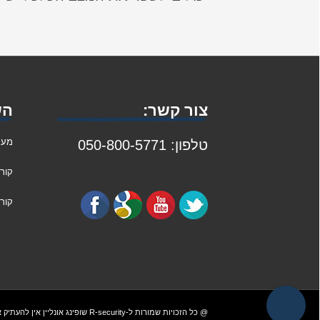
צור קשר:
הש
מער
טלפון: 050-800-5771
קור
קורס
@ כל הזכויות שמורות ל-R-security
שופינג אונליין
אין להעתיק 